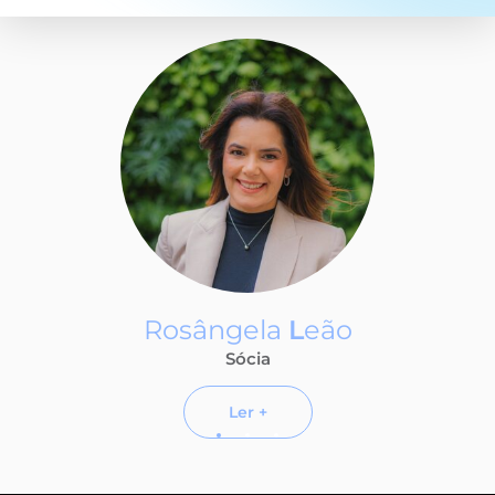
Ana Paula
A
damy
Sócia
Ler +