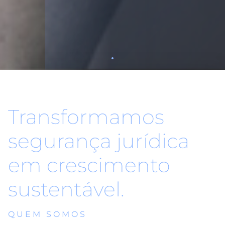
Transformamos
segurança jurídica
em crescimento
sustentável.
QUEM SOMOS